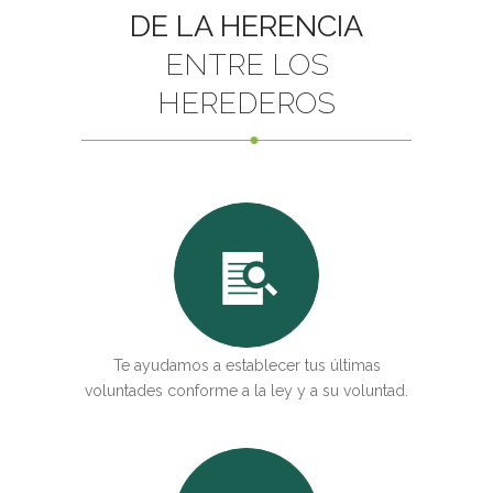
Arrendamientos Urbanos
DE LA HERENCIA
Compraventas
ENTRE LOS
Propiedad Horizontal
Servidumbres
HEREDEROS
Vicios Constructivos
REESTRUCTURACIONES DE DEUDA Y 2ª
OPORTUNIDAD
EMPRESA
Concurso de acreedores
Mediación concursal y Preconcurso
Traslación de unidades productivas
Reestructuración y Refinanciación de deudas
PARTICULARES
Te ayudamos a establecer tus últimas
Emprendedores
voluntades conforme a la ley y a su voluntad.
Consumidores
EMPRESA Y NEGOCIOS