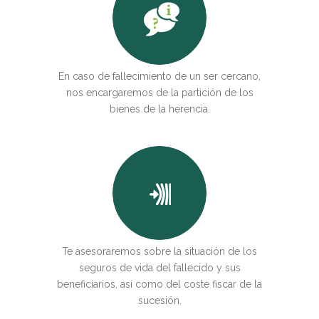
Bono Horario
Constitución y modificación de empresas
Pactos parasociales y Protocolos Familiares
Reclamaciones de deuda vía judicial
En caso de fallecimiento de un ser cercano,
nos encargaremos de la partición de los
CORPORATE COMPLIANCE
bienes de la herencia.
Corporate Compliance
FAMILIA Y SUCESIONES
Incapacitaciones
Separaciones y Divorcios
Modificación de medidas
Sucesiones
Te asesoraremos sobre la situación de los
seguros de vida del fallecido y sus
DELITOS
beneficiarios, así como del coste fiscar de la
Delitos de empresa
sucesión.
Delitos de particulares