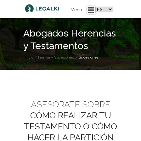
Menu
INICIO
Abogados Herencias
QUIENES SOMOS
y Testamentos
Inicio
/
Familia y Sucesiones
/
Sucesiones
SERVICIOS
CONTACTO
BANCOS Y CONSUMIDORES
Cláusula suelo
Calculadora Cláusula Suelo
BLOG
Hipotecas multidivisa
ASESÓRATE SOBRE
AFS Eroski/Fagor
UNETE A LEGALKI
Preferentes y Subordinadas
CÓMO REALIZAR TU
Permutas Financieras
ÁREA CLIENTES
TESTAMENTO O CÓMO
HACER LA PARTICIÓN
VIVIENDA Y CONSTRUCCIÓN