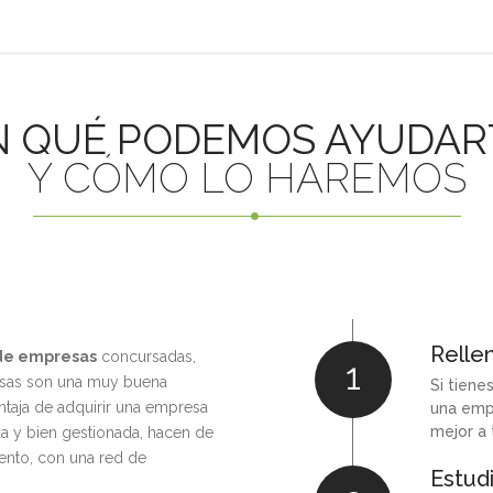
N QUÉ PODEMOS AYUDAR
Y CÓMO LO HAREMOS
Rellen
 de empresas
concursadas,
1
esas son una muy buena
Si tiene
taja de adquirir una empresa
una emp
mejor a 
 y bien gestionada, hacen de
ento, con una red de
Estud