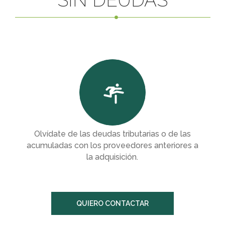
SIN DEUDAS
Compliance
Incapacitaciones
Separaciones y Divorcios
Modificación de medidas
Sucesiones
Olvídate de las deudas tributarias o de las
acumuladas con los proveedores anteriores a
la adquisición.
QUIERO CONTACTAR