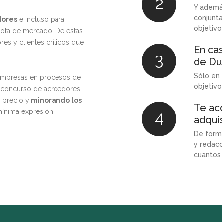
2
Y ademá
conjunta
dores
e incluso para
objetivo
ota de mercado. De estas
es y clientes críticos que
En ca
3
de Du
Sólo en 
 empresas en procesos de
objetivo
 concurso de acreedores,
 precio y
minorando los
Te ac
mínima expresión.
4
adqui
De form
y redac
cuantos