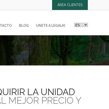
ÁREA CLIENTES
TACTO
BLOG
UNETE A LEGALKI
Y 2ª OPORTUNIDAD
 deudas
UIRIR LA UNIDAD
L MEJOR PRECIO Y
DELITOS