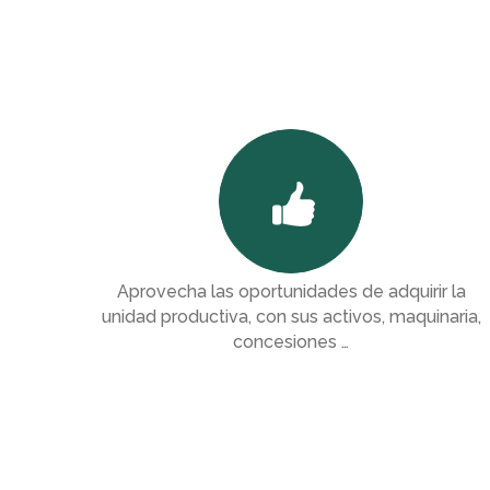
Bono Horario
Corporate 
Constitución y modificación de empresas
Pactos parasociales y Protocolos Familiares
Reclamaciones de deuda vía judicial
Aprovecha las oportunidades de adquirir la
unidad productiva, con sus activos, maquinaria,
concesiones …