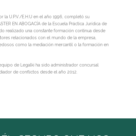
r la U.P.V./E.H.U en el año 1996, completó su
ASTER EN ABOGACÍA de la Escuela Práctica Jurídica de
do realizado una constante formación continua desde
tores relacionados con el mundo de la empresa,
edosos como la mediación mercantil o la formación en
equipo de Legalki ha sido administrador concursal
iador de conflictos desde el año 2012.