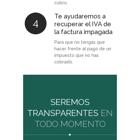
cobro.
Te ayudaremos a
4
recuperar el IVA de
la factura impagada
Para que no tengas que
hacer frente al pago de un
impuesto que no has
cobrado.
SEREMOS
TRANSPARENTES
EN
TODO MOMENTO