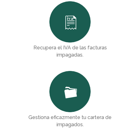
Bono Horario
Constitución y modificación de empresas
Pactos parasociales y Protocolos Familiares
Reclamaciones de deuda vía judicial
CORPORATE COMPLIANCE
Recupera el IVA de las facturas
Corporate Compliance
impagadas.
FAMILIA Y SUCESIONES
Incapacitaciones
Separaciones y Divorcios
Modificación de medidas
Sucesiones
Gestiona eficazmente tu cartera de
DELITOS
impagados.
Delitos de empresa
Delitos de particulares