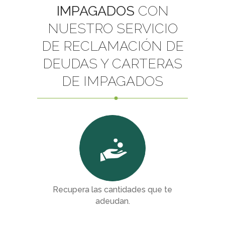
IMPAGADOS
CON
Arrendamientos Urbanos
Compraventas
NUESTRO SERVICIO
Propiedad Horizontal
Servidumbres
DE RECLAMACIÓN DE
Vicios Constructivos
DEUDAS Y CARTERAS
DE IMPAGADOS
REESTRUCTURACIONES DE DEUDA Y 2ª
OPORTUNIDAD
EMPRESA
Concurso de acreedores
Mediación concursal y Preconcurso
Traslación de unidades productivas
Reestructuración y Refinanciación de deudas
PARTICULARES
Emprendedores
Consumidores
Recupera las cantidades que te
adeudan.
EMPRESA Y NEGOCIOS