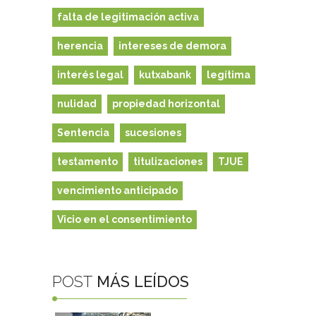
falta de legitimación activa
herencia
intereses de demora
interés legal
kutxabank
legítima
nulidad
propiedad horizontal
Sentencia
sucesiones
testamento
titulizaciones
TJUE
vencimiento anticipado
Vicio en el consentimiento
POST
MÁS LEÍDOS