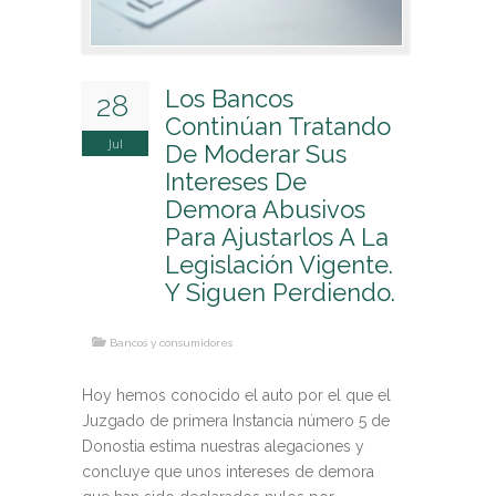
Arrendamientos Urbanos
Compraventas
Propiedad Horizontal
Servidumbres
Los Bancos
28
Vicios Constructivos
Continúan Tratando
Jul
De Moderar Sus
Intereses De
REESTRUCTURACIONES DE DEUDA Y 2ª
Demora Abusivos
OPORTUNIDAD
Para Ajustarlos A La
EMPRESA
Legislación Vigente.
Concurso de acreedores
Y Siguen Perdiendo.
Mediación concursal y Preconcurso
Traslación de unidades productivas
Reestructuración y Refinanciación de deudas
Bancos y consumidores
PARTICULARES
Emprendedores
Hoy hemos conocido el auto por el que el
Consumidores
Juzgado de primera Instancia número 5 de
Donostia estima nuestras alegaciones y
concluye que unos intereses de demora
EMPRESA Y NEGOCIOS