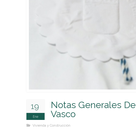
Bono Horario
Corporate 
Constitución y modificación de empresas
Pactos parasociales y Protocolos Familiares
Reclamaciones de deuda vía judicial
Notas Generales Del
19
Vasco
Ene
Vivienda y Construcción