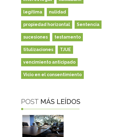
legítima
nulidad
propiedad horizontal
Sentencia
sucesiones
testamento
titulizaciones
TJUE
vencimiento anticipado
Vicio en el consentimiento
POST
MÁS LEÍDOS