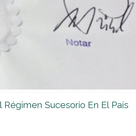
Compliance
Incapacitaciones
Separaciones y Divorcios
Modificación de medidas
Sucesiones
 Régimen Sucesorio En El País