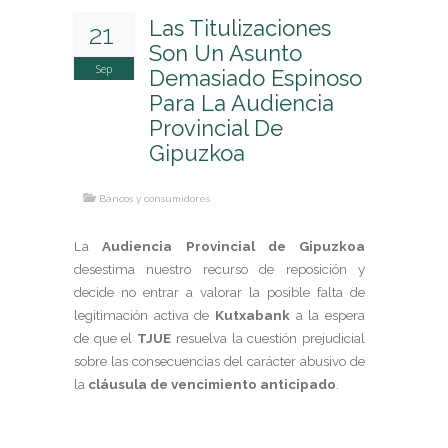
Arrendamientos Urbanos
Las Titulizaciones
21
Compraventas
Son Un Asunto
Propiedad Horizontal
Sep
Demasiado Espinoso
Servidumbres
Para La Audiencia
Vicios Constructivos
Provincial De
Gipuzkoa
REESTRUCTURACIONES DE DEUDA Y 2ª
OPORTUNIDAD
Bancos y consumidores
EMPRESA
Concurso de acreedores
La
Audiencia Provincial de Gipuzkoa
Mediación concursal y Preconcurso
desestima nuestro recurso de reposición y
Traslación de unidades productivas
decide no entrar a valorar la posible falta de
Reestructuración y Refinanciación de deudas
legitimación activa de
Kutxabank
a la espera
PARTICULARES
de que el
TJUE
resuelva la cuestión prejudicial
Emprendedores
sobre las consecuencias del carácter abusivo de
Consumidores
la
cláusula de vencimiento anticipado
.
EMPRESA Y NEGOCIOS