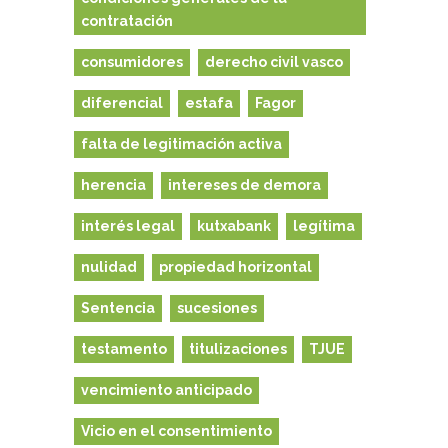
contratación
consumidores
derecho civil vasco
diferencial
estafa
Fagor
falta de legitimación activa
herencia
intereses de demora
interés legal
kutxabank
legítima
nulidad
propiedad horizontal
Sentencia
sucesiones
testamento
titulizaciones
TJUE
vencimiento anticipado
Vicio en el consentimiento