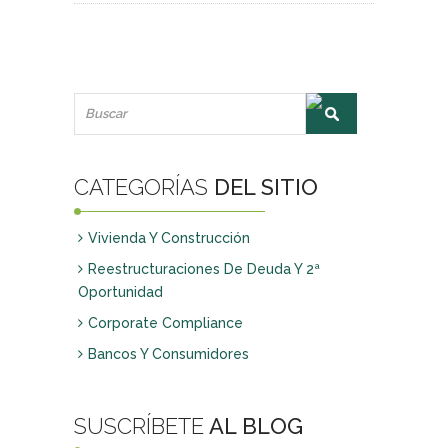
Bono Horario
Constitución y modificación de empresas
Pactos parasociales y Protocolos Familiares
Reclamaciones de deuda vía judicial
CORPORATE COMPLIANCE
Corporate Compliance
CATEGORÍAS
DEL SITIO
FAMILIA Y SUCESIONES
Vivienda Y Construcción
Incapacitaciones
Reestructuraciones De Deuda Y 2ª
Separaciones y Divorcios
Oportunidad
Modificación de medidas
Corporate Compliance
Sucesiones
Bancos Y Consumidores
DELITOS
Delitos de empresa
SUSCRÍBETE
AL BLOG
Delitos de particulares