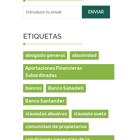
ETIQUETAS
abogado general
abusividad
Aportaciones Financieras
Subordinadas
bancos
Banco Sabadell
Banco Santander
cláusulas abusivas
cláusula suelo
comunidad de propietarios
condiciones generales de la