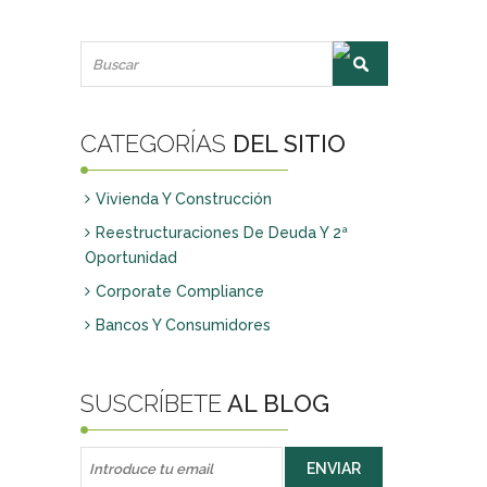
Bono Horario
Constitución y modificación de empresas
Pactos parasociales y Protocolos Familiares
Reclamaciones de deuda vía judicial
CATEGORÍAS
DEL SITIO
CORPORATE COMPLIANCE
Corporate Compliance
Vivienda Y Construcción
Reestructuraciones De Deuda Y 2ª
FAMILIA Y SUCESIONES
Oportunidad
Incapacitaciones
Corporate Compliance
Separaciones y Divorcios
Bancos Y Consumidores
Modificación de medidas
Sucesiones
SUSCRÍBETE
AL BLOG
DELITOS
Delitos de empresa
Delitos de particulares