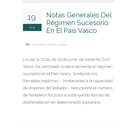
Arrendamientos Urbanos
Compraventas
Notas Generales Del
19
Propiedad Horizontal
Régimen Sucesorio
Servidumbres
Ene
En El País Vasco
Vicios Constructivos
Vivienda y Construcción
REESTRUCTURACIONES DE DEUDA Y 2ª
OPORTUNIDAD
La Ley 5/2015, de 25 de junio, de Derecho Civil
Vasco, ha cambiado sustancialmente el régimen
EMPRESA
sucesorio en el País Vasco, limitando las
Concurso de acreedores
llamadas legítimas – limitaciones a la capacidad
Mediación concursal y Preconcurso
de disponer del testador-, reduciendo el número
Traslación de unidades productivas
Reestructuración y Refinanciación de deudas
de herederos forzosos e instituyendo formas de
PARTICULARES
desheredación en determinado supuestos.
Emprendedores
Consumidores
EMPRESA Y NEGOCIOS