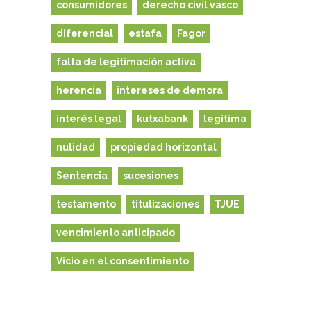
consumidores
derecho civil vasco
diferencial
estafa
Fagor
falta de legitimación activa
herencia
intereses de demora
interés legal
kutxabank
legítima
nulidad
propiedad horizontal
Sentencia
sucesiones
testamento
titulizaciones
TJUE
vencimiento anticipado
Vicio en el consentimiento