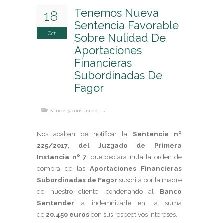
Arrendamientos Urbanos
Tenemos Nueva
18
Compraventas
Sentencia Favorable
Propiedad Horizontal
Oct
Sobre Nulidad De
Servidumbres
Aportaciones
Vicios Constructivos
Financieras
Subordinadas De
REESTRUCTURACIONES DE DEUDA Y 2ª
Fagor
OPORTUNIDAD
EMPRESA
Bancos y consumidores
Concurso de acreedores
Mediación concursal y Preconcurso
Nos acaban de notificar la
Sentencia nº
Traslación de unidades productivas
225/2017, del Juzgado de Primera
Reestructuración y Refinanciación de deudas
Instancia nº 7
, que declara nula la orden de
PARTICULARES
compra de las
Aportaciones Financieras
Emprendedores
Subordinadas de Fagor
suscrita por la madre
Consumidores
de nuestro cliente, condenando al
Banco
Santander
a indemnizarle en la suma
de
20.450 euros
con sus respectivos intereses.
EMPRESA Y NEGOCIOS