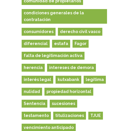
comunidad de propietarios
condiciones generales de la
contratación
consumidores
derecho civil vasco
diferencial
estafa
Fagor
falta de legitimación activa
herencia
intereses de demora
interés legal
kutxabank
legítima
nulidad
propiedad horizontal
Sentencia
sucesiones
testamento
titulizaciones
TJUE
vencimiento anticipado